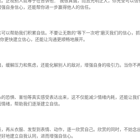
。正视别人就等于在告诉他：“我很真诚，而且光明正大，你完全可以信
增强自身信心，还能帮你进一步赢得他人的信任。
可以帮助我们积累自信。不要让无数的“等下一次吧”磨灭我们的信心，
帮你更快建立信心，还能让沟通更顺畅地展开。
绪，缓解压力和焦虑，还能化解别人的敌对，增强自身的吸引力。当你不
心的恐惧、害怕等真实感受表达出来，这不仅能减少情绪内耗，还能让我
面情绪，帮助我们逐渐建立自信。
表，再从衣服、发型到表情、动作，逐一欣赏自己。欣赏的同时，不妨念
更好地建立自我认同，进而增强自信心。