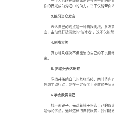
一个人的眼神能透露出许多关于他的信息
你的目光成为沟通中的助力，它不仅能帮你
3.练习当众发言
表达自己的观点是一种自我挑战，多发言
言，主动做打破沉默的“破冰者”，这不仅能
4.咧嘴大笑
真心地咧嘴笑不但能治愈自己的不良情
来。
5.
把紧张表达出来
觉察并接纳自己的紧张情绪，同时将内
焦虑主动行动，能在一定程度上驱散这些负
6.学会欣赏自己
找一面镜子，先对着镜子修饰自己的仪
是你的优点。通过这样的自我欣赏，我们能